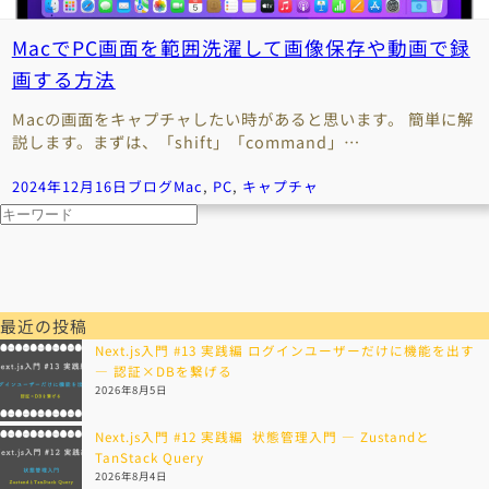
MacでPC画面を範囲洗濯して画像保存や動画で録
画する方法
Macの画面をキャプチャしたい時があると思います。 簡単に解
説します。まずは、「shift」「command」…
2024年12月16日
ブログ
Mac
, 
PC
, 
キャプチャ
検
索
最近の投稿
Next.js入門 #13 実践編 ログインユーザーだけに機能を出す
— 認証×DBを繋げる
2026年8月5日
Next.js入門 #12 実践編 状態管理入門 — Zustandと
TanStack Query
2026年8月4日