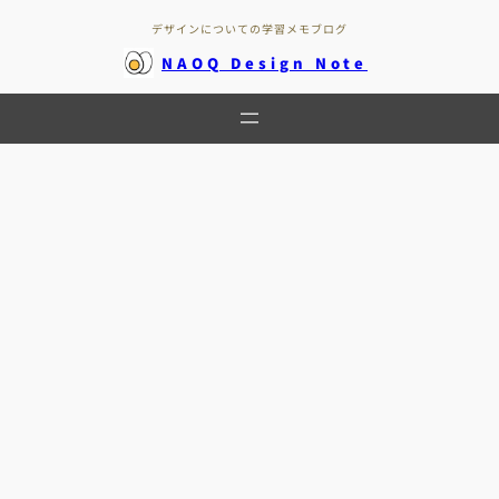
内
デザインについての学習メモブログ
容
を
NAOQ Design Note
ス
キ
ッ
プ