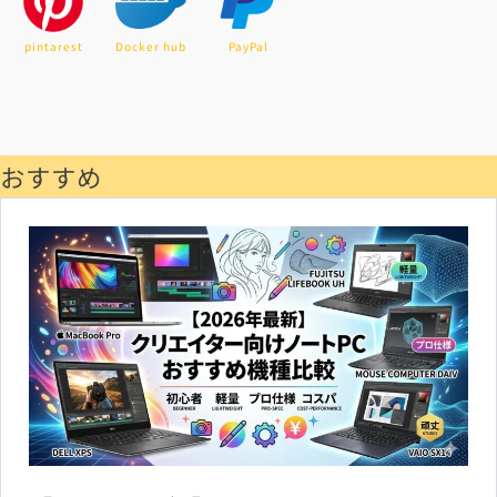
pintarest
Docker hub
PayPal
おすすめ