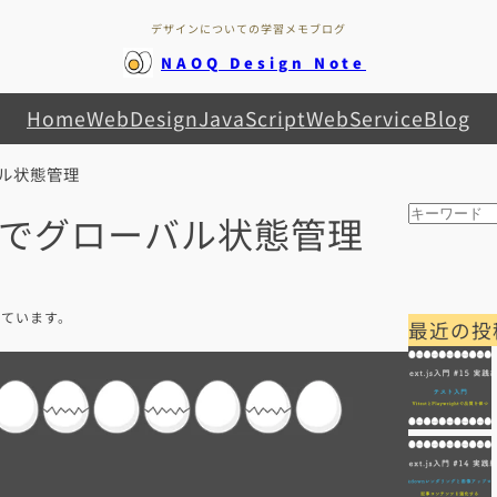
デザインについての学習メモブログ
NAOQ Design Note
Home
WebDesign
JavaScript
WebService
Blog
ーバル状態管理
検
ntextでグローバル状態管理
索
れています。
最近の投