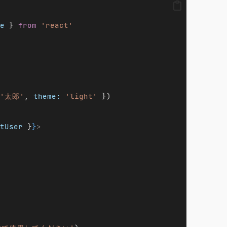
e
 } 
from
'react'
'太郎'
, 
theme:
'light'
 })
tUser
 }
}
>