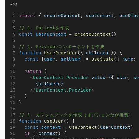
JSX
import
 { 
createContext
, 
useContext
, 
useStat
// 1. Contextを作成
const
UserContext
 = 
createContext
()
// 2. Providerコンポーネントを作成
function
UserProvider
({ 
children
 }) {
const
 [
user
, 
setUser
] = 
useState
({ 
name:
return
 (
<
UserContext.Provider
value
=
{
{ 
user
, 
se
{
children
}
</
UserContext.Provider
>
  )
}
// 3. カスタムフックを作成（オプションだが推奨）
function
useUser
() {
const
context
 = 
useContext
(
UserContext
)
if
 (!
context
) {