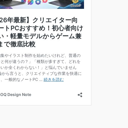
on
<
User
>> }) {
ion
<
User
>> }) {