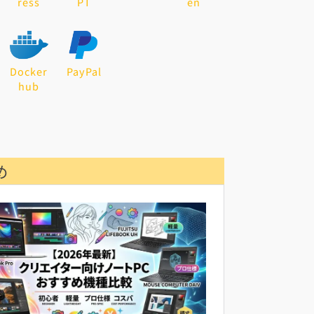
ress
PT
en
Docker
PayPal
hub
め
n
<
User
>> }) {