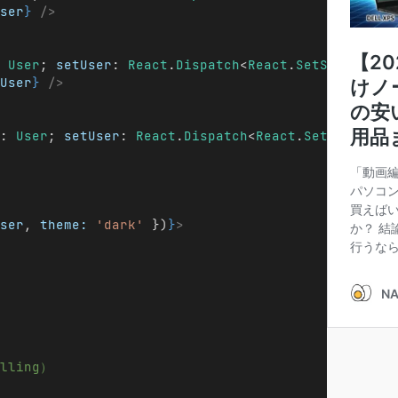
ser
}
/>
 
User
; 
setUser
: 
React
.
Dispatch
<
React
.
SetStateActi
User
}
/>
: 
User
; 
setUser
: 
React
.
Dispatch
<
React
.
SetStateAct
ser
, 
theme:
'dark'
 })
}
>
lling）