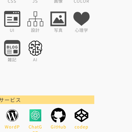
CSS
JS
画像
COLOR
UI
設計
写真
心理学
雑記
AI
サービス
WordP
ChatG
GitHub
codep