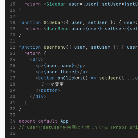
return
<
Sidebar
user
=
{
user
}
setUser
=
{
setU
}
function
Sidebar
({ 
user
, 
setUser
 }: { 
user
:
return
<
UserMenu
user
=
{
user
}
setUser
=
{
set
}
function
UserMenu
({ 
user
, 
setUser
 }: { 
user
return
 (
<
div
>
<
p
>
{
user
.
name
}
</
p
>
<
p
>
{
user
.
theme
}
</
p
>
<
button
onClick
=
{
() 
=>
setUser
({ ...
u
        テーマ変更
</
button
>
</
div
>
  )
}
export
default
App
// userとsetUserを何層にも渡している（Props Dri