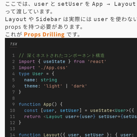
ここでは、
と
を
user
setUser
App → Layout
って渡しています。
や
は実際には
を使わな
Layout
Sidebar
user
props を持つ必要があります。
これが
Props Drilling
です。
TSX
// 深くネストされたコンポーネント構造
import
 { 
useState
 } 
from
'react'
import
'./App.css'
type
User
 = {
name
: 
string
theme
: 
'light'
 | 
'dark'
}
function
App
() {
const
 [
user
, 
setUser
] = 
useState
<
User
>({ 
return
<
Layout
user
=
{
user
}
setUser
=
{
setUs
}
function
Layout
({ 
user
, 
setUser
 }: { 
user
: 