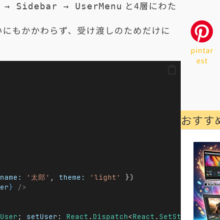
と4層にわた
 → Sidebar → UserMenu
いにもかかわらず、受け渡しのためだけに
pintar
est
おすす
name:
'太郎'
, 
theme:
'light'
 })
er
}
/>
User
; 
setUser
: 
React
.
Dispatch
<
React
.
SetStateActio