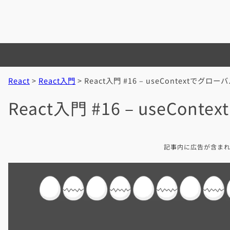
内
容
を
ス
キ
ッ
React
>
React入門
>
React入門 #16 – useContextでグロ
プ
React入門 #16 – useCo
記事内に広告が含ま