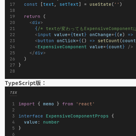
const
 [
text
, 
setText
] = 
useState
(
''
)
return
 (
<
div
>
{
/* textが変わってもExpensiveCompon
<
input
value
=
{
text
}
onChange
=
{
(
e
) 
=>
<
button
onClick
=
{
() 
=>
setCount
(
count
<
ExpensiveComponent
value
=
{
count
}
/>
</
div
>
  )
}
TypeScript版：
TSX
import
 { 
memo
 } 
from
'react'
interface
ExpensiveComponentProps
 {
value
: 
number
}