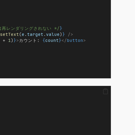
entは再レンダリングされない */
}
setText
(
e
.
target
.
value
)
}
/>
 + 
1
)
}
>
カウント: 
{
count
}
</
button
>