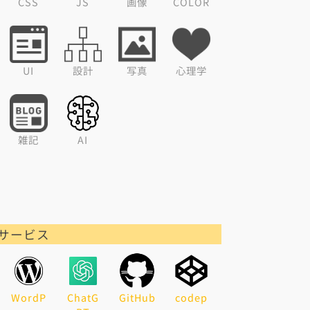
CSS
JS
画像
COLOR
UI
設計
写真
心理学
雑記
AI
サービス
WordP
ChatG
GitHub
codep