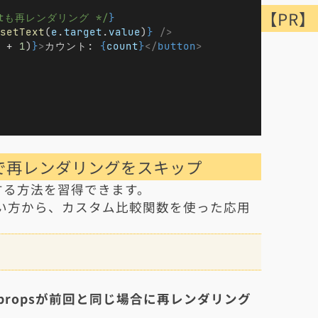
【PR】
entも再レンダリング */
}
setText
(
e
.
target
.
value
)
}
/>
 + 
1
)
}
>
カウント: 
{
count
}
</
button
>
位で再レンダリングをスキップ
する方法を習得できます。
い方から、カスタム比較関数を使った応用
propsが前回と同じ場合に再レンダリング