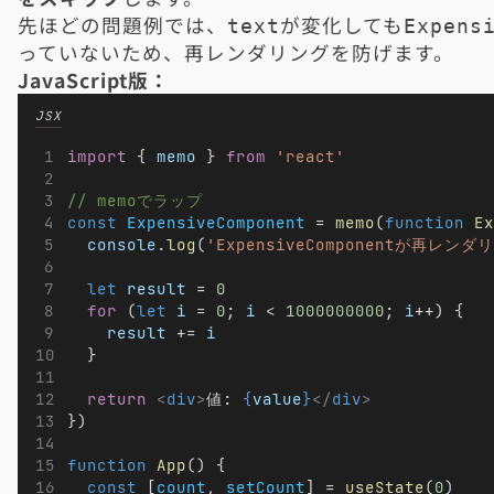
先ほどの問題例では、
が変化しても
text
Expens
っていないため、再レンダリングを防げます。
JavaScript版：
JSX
import
 { 
memo
 } 
from
'react'
// memoでラップ
const
ExpensiveComponent
 = 
memo
(
function
Ex
console
.
log
(
'ExpensiveComponentが再レンダ
let
result
 = 
0
for
 (
let
i
 = 
0
; 
i
 < 
1000000000
; 
i
++) {
result
 += 
i
  }
return
<
div
>
値: 
{
value
}
</
div
>
})
function
App
() {
const
 [
count
, 
setCount
] = 
useState
(
0
)