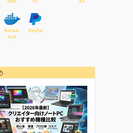
ress
PT
en
Docker
PayPal
hub
め