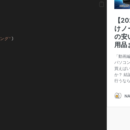
リング'
)