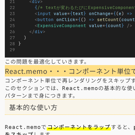
<
div
>
{
/* textが変わるたびにExpensiveCompon
<
input
value
=
{
text
}
onChange
=
{
(
e
) 
=>
<
button
onClick
=
{
() 
=>
setCount
(
count
<
ExpensiveComponent
value
=
{
count
}
/>
</
div
>
  )
}
この問題を最適化していきます。
React.memo・・・コンポーネント単
コンポーネント単位で再レンダリングをスキップ
このセクションでは、
の基本的な使
React.memo
パターンまで身につきます。
基本的な使い方
で
コンポーネントをラップ
すると、
React.memo
をスキップ
します。