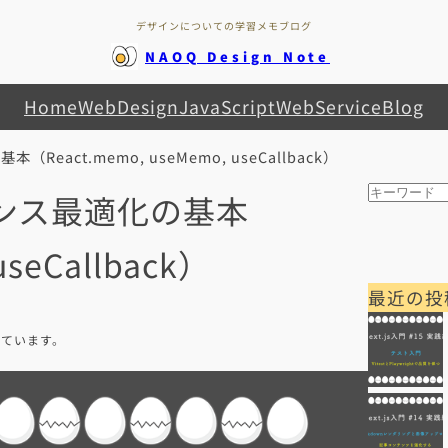
デザインについての学習メモブログ
NAOQ Design Note
Home
WebDesign
JavaScript
WebService
Blog
（React.memo, useMemo, useCallback）
検
ーマンス最適化の基本
索
useCallback）
最近の投
れています。