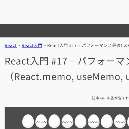
内
容
を
ス
キ
ッ
React
>
React入門
>
React入門 #17 – パフォーマンス最適化の基本
プ
React入門 #17 – パフォ
（React.memo, useMemo, 
記事内に広告が含ま