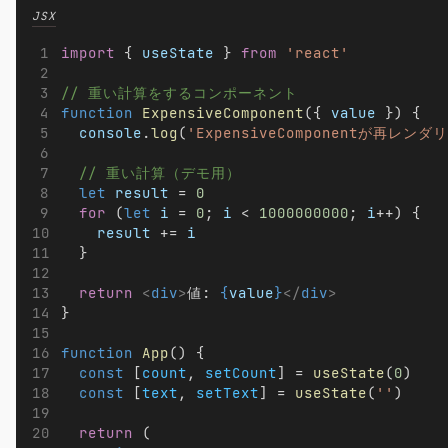
JSX
import
 { 
useState
 } 
from
'react'
// 重い計算をするコンポーネント
function
ExpensiveComponent
({ 
value
 }) {
console
.
log
(
'ExpensiveComponentが再レンダ
// 重い計算（デモ用）
let
result
 = 
0
for
 (
let
i
 = 
0
; 
i
 < 
1000000000
; 
i
++) {
result
 += 
i
  }
return
<
div
>
値: 
{
value
}
</
div
>
}
function
App
() {
const
 [
count
, 
setCount
] = 
useState
(
0
)
const
 [
text
, 
setText
] = 
useState
(
''
)
return
 (