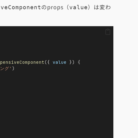
のprops（
）は変わ
iveComponent
value
pensiveComponent
({ 
value
 }) {
リング'
)