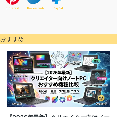
pintarest
Docker hub
PayPal
おすすめ