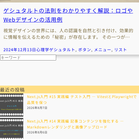
ゲシュタルトの法則をわかりやすく解説：ロゴや
Webデザインの活用例
視覚デザインの世界には、人の認識を自然と引き付け、効果的
に情報を伝えるための「秘密」が存在します。 その一つが…
2024年12月13日
心理学
ゲシュタルト
, 
ボタン
, 
メニュー
, 
リスト
検
索
最近の投稿
Next.js入門 #15 実践編 テスト入門 — VitestとPlaywrightで
品質を保つ
2026年8月7日
Next.js入門 #14 実践編 記事コンテンツを強化する —
Markdownレンダリングと画像アップロード
2026年8月6日