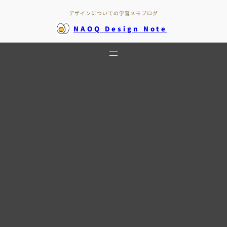
内
デザインについての学習メモブログ
容
を
NAOQ Design Note
ス
キ
ッ
プ